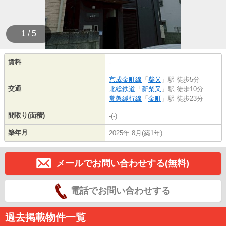
1 / 5
賃料
-
京成金町線
「
柴又
」駅 徒歩5分
交通
北総鉄道
「
新柴又
」駅 徒歩10分
常磐緩行線
「
金町
」駅 徒歩23分
間取り(面積)
-(-)
築年月
2025年 8月(築1年)
メールでお問い合わせする(無料)
電話でお問い合わせする
過去掲載物件一覧