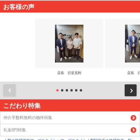
お客様の声
店長 日堂克利
店長 
前
こだわり特集
仲介手数料無料の物件特集
礼金0円特集