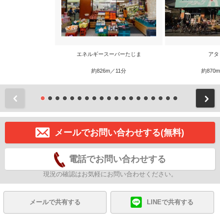
エネルギースーパーたじま
アタ
約826m／11分
約870
前
メールでお問い合わせする(無料)
電話でお問い合わせする
現況の確認はお気軽にお問い合わせください。
メールで共有する
LINEで共有する