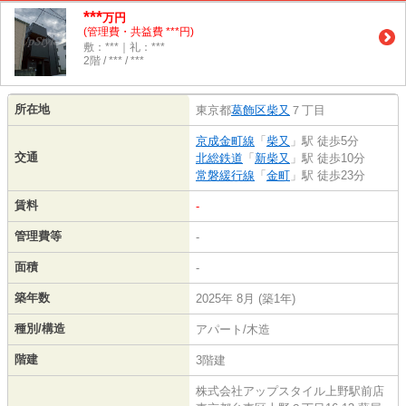
***
万円
(管理費・共益費 ***円)
敷：***｜礼：***
2階 / *** / ***
所在地
東京都
葛飾区
柴又
７丁目
京成金町線
「
柴又
」駅 徒歩5分
交通
北総鉄道
「
新柴又
」駅 徒歩10分
常磐緩行線
「
金町
」駅 徒歩23分
賃料
-
管理費等
-
面積
-
築年数
2025年 8月 (築1年)
種別/構造
アパート/木造
階建
3階建
株式会社アップスタイル上野駅前店