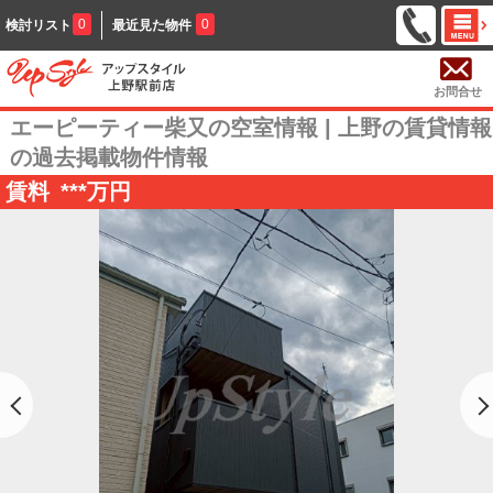
0
0
検討リスト
最近見た物件
お問合せ
エーピーティー柴又の空室情報 | 上野の賃貸情報
の過去掲載物件情報
賃料
***
万円