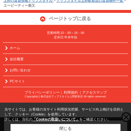
上野の賃貸情報アップスタイル
>
アップスタイル上野駅前店の賃貸物件一覧
>
エーピーティー柴又
ページトップに戻る
営業時間:10：00～19：00
定休日:年末年始
ホーム
会社概要
お問い合わせ
PCサイト
プライバシーポリシー
利用規約
｜アクセスマップ
｜
Copyright(c) 株式会社アップスタイル上野駅前店 All rights reserved.
当サイトでは、お客様の当サイト利用状況把握、サービス向上検討を目的と
して、クッキー（Cookie）を使用しています。
詳しくは、当社の
「Cookieの取扱いについて」
をご確認ください。
こちらの物件をご覧の方に
お勧めな物件
はこちら
閉じる