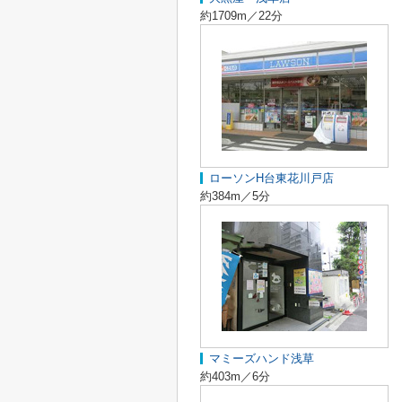
約1709m／22分
ローソンH台東花川戸店
約384m／5分
マミーズハンド浅草
約403m／6分