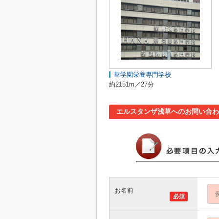
華学園栄養専門学校
約2151m／27分
エルスタンザ浅草へのお問い合わ
お名前
必須