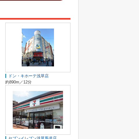
ドン・キホーテ浅草店
約890m／12分
セブンイレブン浅草馬道店