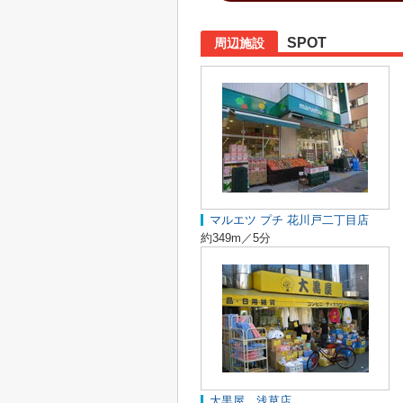
SPOT
周辺施設
マルエツ プチ 花川戸二丁目店
約349m／5分
大黒屋 浅草店