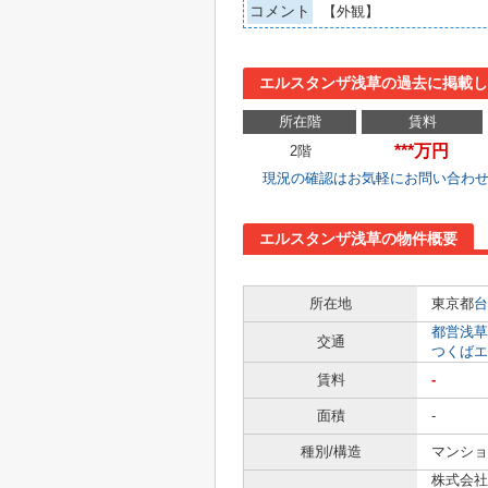
コメント
【外観】
エルスタンザ浅草の過去に掲載し
所在階
賃料
***万円
2階
現況の確認はお気軽にお問い合わ
エルスタンザ浅草の物件概要
所在地
東京都
台
都営浅草
交通
つくばエ
賃料
-
面積
-
種別/構造
マンショ
株式会社