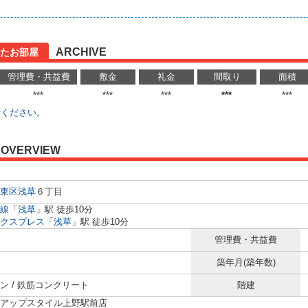
ARCHIVE
たお部屋
管理費・共益費
敷金
礼金
間取り
面積
***
***
***
***
***
せください。
OVERVIEW
東区
浅草
６丁目
線
「
浅草
」駅 徒歩10分
クスプレス
「
浅草
」駅 徒歩10分
管理費・共益費
築年月(築年数)
ン / 鉄筋コンクリート
階建
アップスタイル上野駅前店