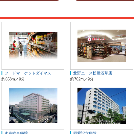
フードマーケットダイマス
北野エース松屋浅草店
約658m／9分
約702m／9分
永寿総合病院
同愛記念病院