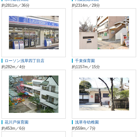
約2811m／36分
約2314m／29分
ローソン浅草四丁目店
千束保育園
約282m／4分
約1157m／15分
花川戸保育園
浅草寺幼稚園
約453m／6分
約559m／7分