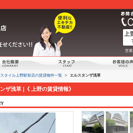
営業
プスタイル上野駅前店の賃貸物件一覧
>
エルスタンザ浅草
ンザ浅草 |《 上野の賃貸情報》
RY