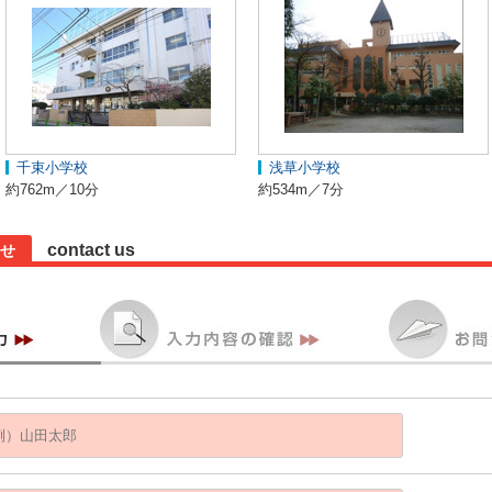
千束小学校
浅草小学校
約762m／10分
約534m／7分
contact us
せ