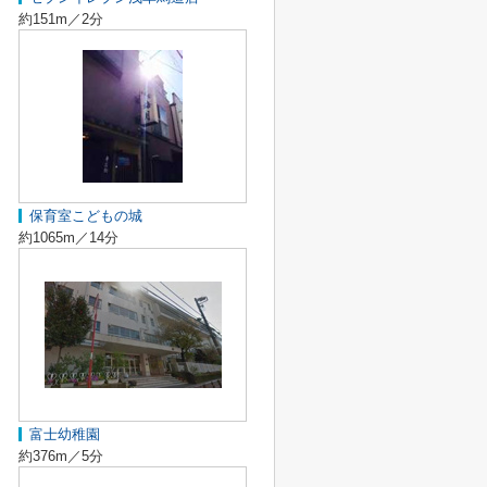
約151m／2分
保育室こどもの城
約1065m／14分
富士幼稚園
約376m／5分