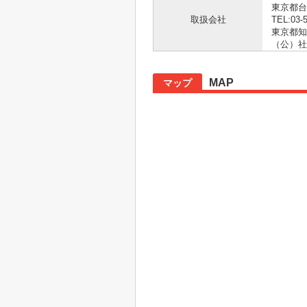
東京都台
取扱会社
TEL:03-
東京都知事
（公）社
MAP
マップ