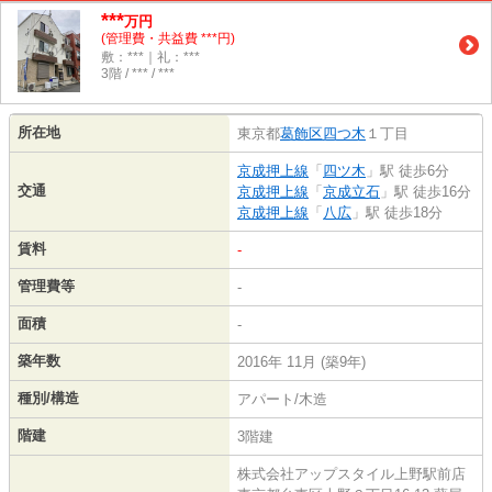
***
万円
(管理費・共益費 ***円)
敷：***｜礼：***
3階 / *** / ***
所在地
東京都
葛飾区
四つ木
１丁目
京成押上線
「
四ツ木
」駅 徒歩6分
交通
京成押上線
「
京成立石
」駅 徒歩16分
京成押上線
「
八広
」駅 徒歩18分
賃料
-
管理費等
-
面積
-
築年数
2016年 11月 (築9年)
種別/構造
アパート/木造
階建
3階建
株式会社アップスタイル上野駅前店