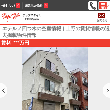
0
0
検討リスト
最近見た物件
お問合せ
エテルノ四つ木の空室情報 | 上野の賃貸情報の過
去掲載物件情報
賃料
***
万円