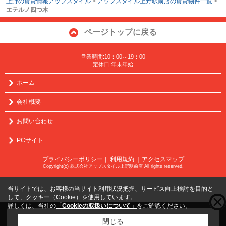
上野の賃貸情報アップスタイル
>
アップスタイル上野駅前店の賃貸物件一覧
>
エテルノ四つ木
ページトップに戻る
営業時間:10：00～19：00
定休日:年末年始
ホーム
会社概要
お問い合わせ
PCサイト
プライバシーポリシー
利用規約
｜アクセスマップ
｜
Copyright(c) 株式会社アップスタイル上野駅前店 All rights reserved.
当サイトでは、お客様の当サイト利用状況把握、サービス向上検討を目的と
して、クッキー（Cookie）を使用しています。
詳しくは、当社の
「Cookieの取扱いについて」
をご確認ください。
こちらの物件をご覧の方に
お勧めな物件
はこちら
閉じる