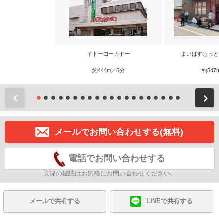
イトーヨーカドー
まいばすけっと
約444m／6分
約547
前
メールでお問い合わせする(無料)
電話でお問い合わせする
現況の確認はお気軽にお問い合わせください。
メールで共有する
LINEで共有する