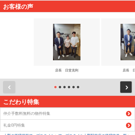
お客様の声
店長 日堂克利
店長 
前
こだわり特集
仲介手数料無料の物件特集
礼金0円特集