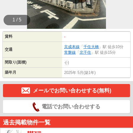
1 / 5
賃料
-
京成本線
「
千住大橋
」駅 徒歩10分
交通
常磐線
「
北千住
」駅 徒歩15分
間取り(面積)
-(-)
築年月
2025年 5月(築1年)
メールでお問い合わせする(無料)
電話でお問い合わせする
過去掲載物件一覧
***