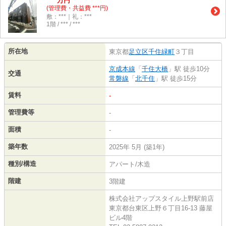
万円
(管理費・共益費 ***円)
敷：***｜礼：***
1階 / *** / ***
所在地
東京都
足立区
千住緑町
３丁目
京成本線
「
千住大橋
」駅 徒歩10分
交通
常磐線
「
北千住
」駅 徒歩15分
賃料
-
管理費等
-
面積
-
築年数
2025年 5月 (築1年)
種別/構造
アパート/木造
階建
3階建
株式会社アップスタイル上野駅前店
東京都台東区上野６丁目16-13 藤屋
ビル4階