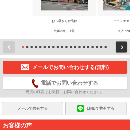
おっ母さん食品館
ココスナカ
約834m／11分
約2145
前
メールでお問い合わせする(無料)
電話でお問い合わせする
現況の確認はお気軽にお問い合わせください。
メールで共有する
LINEで共有する
お客様の声