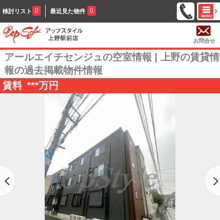
0
0
検討リスト
最近見た物件
お問合せ
アールエイチセンジュの空室情報 | 上野の賃貸情
報の過去掲載物件情報
賃料
***
万円