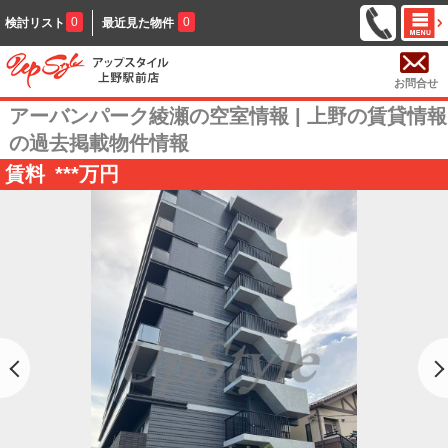
0
0
検討リスト
最近見た物件
お問合せ
アーバンパーク綾瀬の空室情報 | 上野の賃貸情報
の過去掲載物件情報
賃料
***
万円