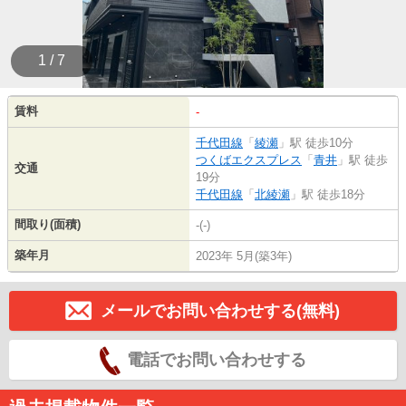
1 / 7
賃料
-
千代田線
「
綾瀬
」駅 徒歩10分
つくばエクスプレス
「
青井
」駅 徒歩
交通
19分
千代田線
「
北綾瀬
」駅 徒歩18分
間取り(面積)
-(-)
築年月
2023年 5月(築3年)
メールでお問い合わせする(無料)
電話でお問い合わせする