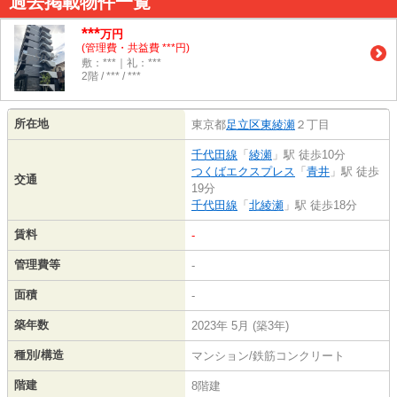
過去掲載物件一覧
***
万円
(管理費・共益費 ***円)
敷：***｜礼：***
2階 / *** / ***
所在地
東京都
足立区
東綾瀬
２丁目
千代田線
「
綾瀬
」駅 徒歩10分
つくばエクスプレス
「
青井
」駅 徒歩
交通
19分
千代田線
「
北綾瀬
」駅 徒歩18分
賃料
-
管理費等
-
面積
-
築年数
2023年 5月 (築3年)
種別/構造
マンション/鉄筋コンクリート
階建
8階建