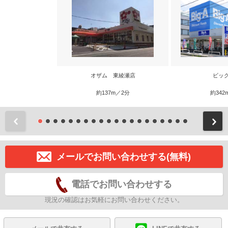
オザム 東綾瀬店
ビッ
約137m／2分
約342
前
メールでお問い合わせする(無料)
電話でお問い合わせする
現況の確認はお気軽にお問い合わせください。