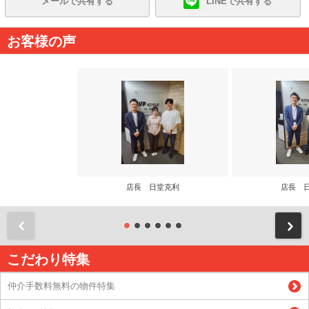
メールで共有する
LINEで共有する
お客様の声
店長 日堂克利
店長 
前
こだわり特集
仲介手数料無料の物件特集