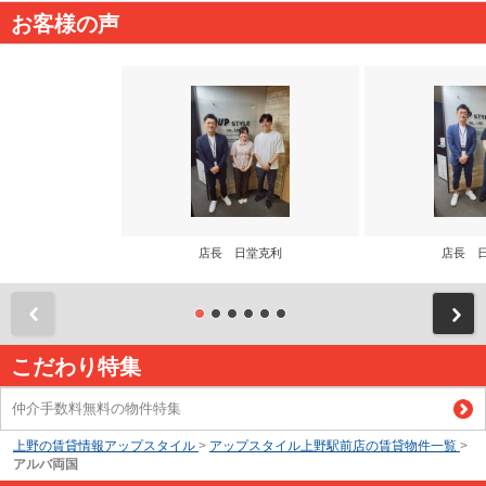
お客様の声
店長 日堂克利
店長 
前
こだわり特集
仲介手数料無料の物件特集
上野の賃貸情報アップスタイル
>
アップスタイル上野駅前店の賃貸物件一覧
>
アルバ両国