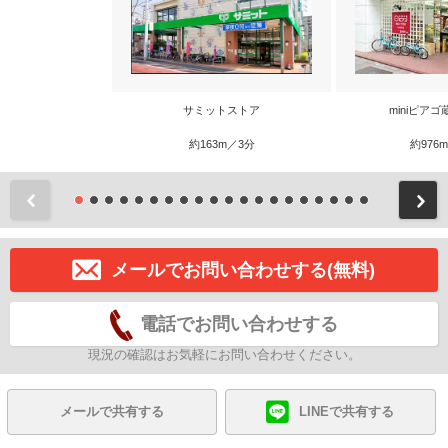
サミットストア
miniピア
約163m／3分
約976
前
メールでお問い合わせする(無料)
電話でお問い合わせする
現況の確認はお気軽にお問い合わせください。
メールで共有する
LINEで共有する