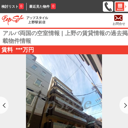
0
0
検討リスト
最近見た物件
お問合せ
アルバ両国の空室情報 | 上野の賃貸情報の過去掲
載物件情報
賃料
***
万円