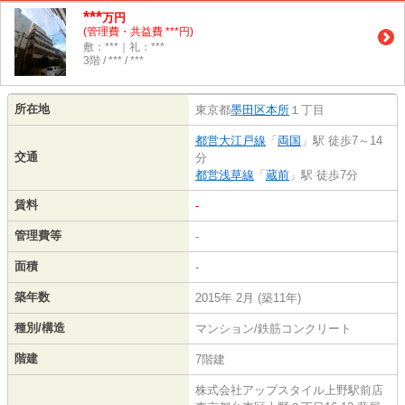
***
万円
(管理費・共益費 ***円)
敷：***｜礼：***
3階 / *** / ***
所在地
東京都
墨田区
本所
１丁目
都営大江戸線
「
両国
」駅 徒歩7～14
交通
分
都営浅草線
「
蔵前
」駅 徒歩7分
賃料
-
管理費等
-
面積
-
築年数
2015年 2月 (築11年)
種別/構造
マンション/鉄筋コンクリート
階建
7階建
株式会社アップスタイル上野駅前店