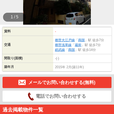
1 / 5
賃料
-
都営大江戸線
「
両国
」駅 徒歩7分
交通
都営浅草線
「
蔵前
」駅 徒歩7分
総武線
「
両国
」駅 徒歩14分
間取り(面積)
-(-)
築年月
2015年 2月(築11年)
メールでお問い合わせする(無料)
電話でお問い合わせする
過去掲載物件一覧