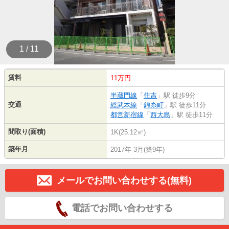
1 / 11
賃料
11万円
半蔵門線
「
住吉
」駅 徒歩9分
交通
総武本線
「
錦糸町
」駅 徒歩11分
都営新宿線
「
西大島
」駅 徒歩11分
間取り(面積)
1K(25.12㎡)
築年月
2017年 3月(築9年)
メールでお問い合わせする(無料)
電話でお問い合わせする