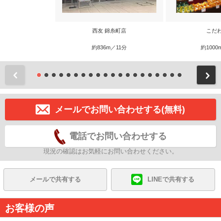
西友 錦糸町店
こだ
約836m／11分
約1000
前
メールでお問い合わせする(無料)
電話でお問い合わせする
現況の確認はお気軽にお問い合わせください。
メールで共有する
LINEで共有する
お客様の声