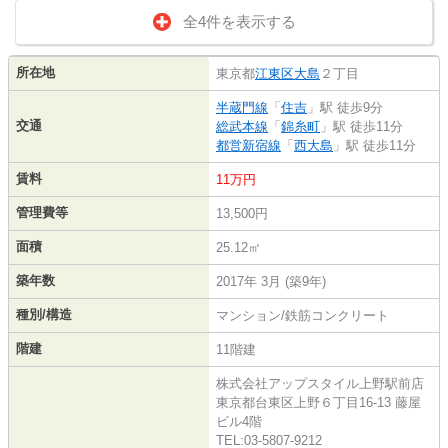
全4件を表示する
所在地
東京都
江東区
大島
２丁目
半蔵門線
「
住吉
」駅 徒歩9分
交通
総武本線
「
錦糸町
」駅 徒歩11分
都営新宿線
「
西大島
」駅 徒歩11分
賃料
11万円
管理費等
13,500円
面積
25.12㎡
築年数
2017年 3月 (築9年)
種別/構造
マンション/鉄筋コンクリート
階建
11階建
株式会社アップスタイル上野駅前店
東京都台東区上野６丁目16-13 藤屋
ビル4階
TEL:03-5807-9212