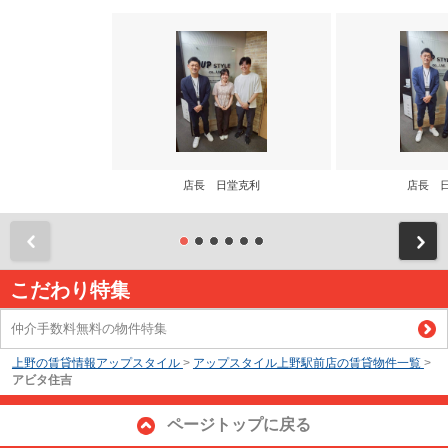
店長 日堂克利
店長 
前
こだわり特集
仲介手数料無料の物件特集
上野の賃貸情報アップスタイル
>
アップスタイル上野駅前店の賃貸物件一覧
>
アビタ住吉
ページトップに戻る