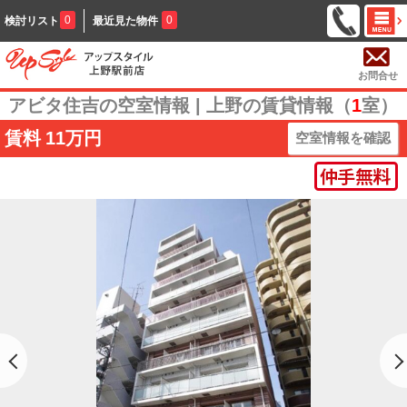
0
0
検討リスト
最近見た物件
お問合せ
アビタ住吉の空室情報 | 上野の賃貸情報（
1
室）
賃料
11万円
空室情報を確認