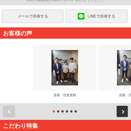
メールで共有する
LINEで共有する
お客様の声
店長 日堂克利
店長 
前
こだわり特集