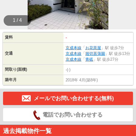
1 / 4
賃料
-
京成本線
「
お花茶屋
」駅 徒歩7分
交通
京成本線
「
堀切菖蒲園
」駅 徒歩13分
京成本線
「
青砥
」駅 徒歩27分
間取り(面積)
-(-)
築年月
2018年 4月(築8年)
メールでお問い合わせする(無料)
電話でお問い合わせする
過去掲載物件一覧