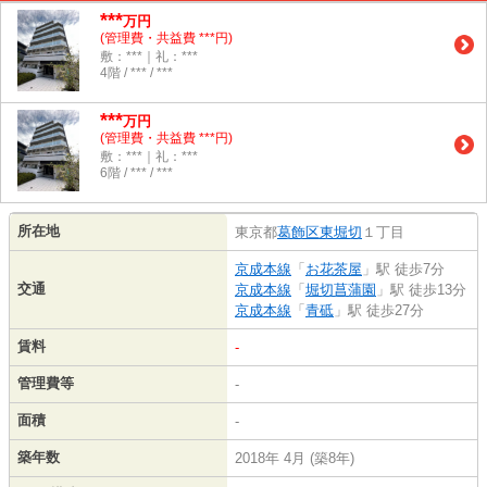
***
万円
(管理費・共益費 ***円)
敷：***｜礼：***
4階 / *** / ***
***
万円
(管理費・共益費 ***円)
敷：***｜礼：***
6階 / *** / ***
所在地
東京都
葛飾区
東堀切
１丁目
京成本線
「
お花茶屋
」駅 徒歩7分
交通
京成本線
「
堀切菖蒲園
」駅 徒歩13分
京成本線
「
青砥
」駅 徒歩27分
賃料
-
管理費等
-
面積
-
築年数
2018年 4月 (築8年)