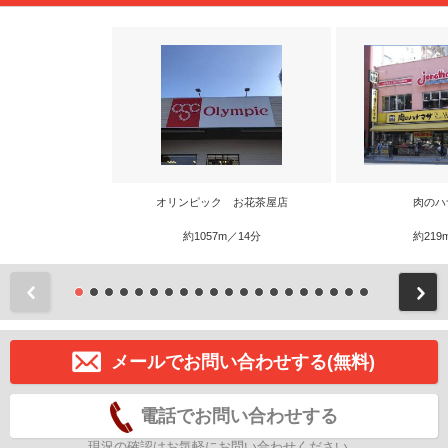
オリンピック お花茶屋店
肉のハ
約1057m／14分
約219
前
メールでお問い合わせする(無料)
電話でお問い合わせする
現況の確認はお気軽にお問い合わせください。