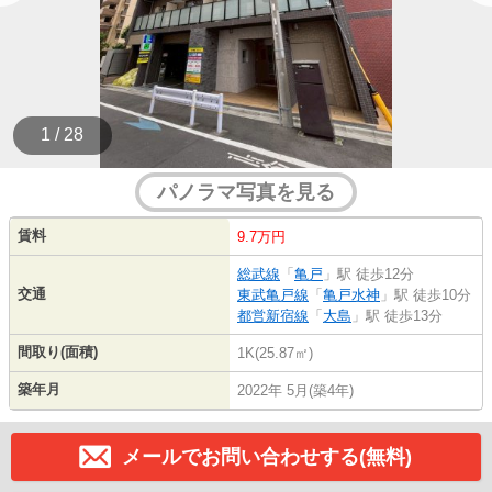
1 / 28
パノラマ写真を見る
賃料
9.7万円
総武線
「
亀戸
」駅 徒歩12分
交通
東武亀戸線
「
亀戸水神
」駅 徒歩10分
都営新宿線
「
大島
」駅 徒歩13分
間取り(面積)
1K(25.87㎡)
築年月
2022年 5月(築4年)
メールでお問い合わせする(無料)