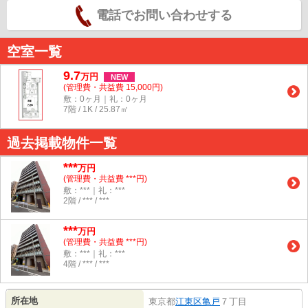
電話でお問い合わせする
空室一覧
9.7
万
円
NEW
(管理費・共益費 15,000円)
敷：0ヶ月｜礼：0ヶ月
7階 / 1K / 25.87㎡
過去掲載物件一覧
***
万円
(管理費・共益費 ***円)
敷：***｜礼：***
2階 / *** / ***
***
万円
(管理費・共益費 ***円)
敷：***｜礼：***
4階 / *** / ***
所在地
東京都
江東区
亀戸
７丁目