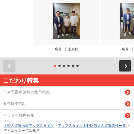
店長 日堂克利
店長 
前
こだわり特集
仲介手数料無料の物件特集
礼金0円特集
ペット可物件特集
上野の賃貸情報アップスタイル
>
アップスタイル上野駅前店の賃貸物件一覧
>
アイルイムーブル亀戸