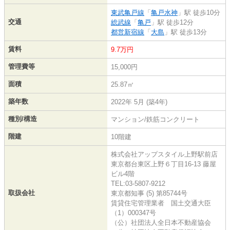
東武亀戸線
「
亀戸水神
」駅 徒歩10分
交通
総武線
「
亀戸
」駅 徒歩12分
都営新宿線
「
大島
」駅 徒歩13分
賃料
9.7万円
管理費等
15,000円
面積
25.87㎡
築年数
2022年 5月 (築4年)
種別/構造
マンション/鉄筋コンクリート
階建
10階建
株式会社アップスタイル上野駅前店
東京都台東区上野６丁目16-13 藤屋
ビル4階
TEL:03-5807-9212
取扱会社
東京都知事 (5) 第85744号
賃貸住宅管理業者 国土交通大臣
（1）000347号
（公）社団法人全日本不動産協会