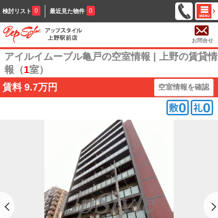
0
0
検討リスト
最近見た物件
お問合せ
アイルイムーブル亀戸の空室情報 | 上野の賃貸情
報（
1
室）
賃料
9.7万円
空室情報を確認